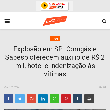
HOME
ESPORTES
ÁREA POLICIAL
Brasil
Explosão em SP: Comgás e
POLITICA
Sabesp oferecem auxílio de R$ 2
ESPERANÇA PB
mil, hotel e indenização às
PARAIBA
vítimas
ENTRETENIMENTO
MUNDO
Mai 12, 2026
91
BRASIL
ACIDENTE