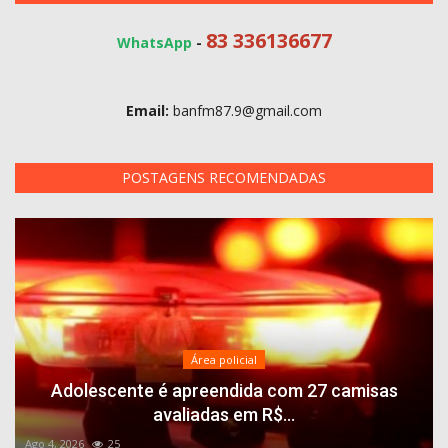
83 336136677
WhatsApp
-
Email:
banfm87.9@gmail.com
POSTAGENS RECOMENDADAS
Área policial
Adolescente é apreendida com 27 camisas
avaliadas em R$...
Ago 4, 2026
25