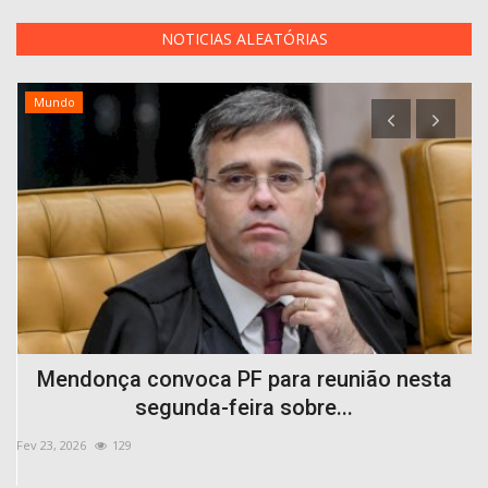
NOTICIAS ALEATÓRIAS
Mundo
o
Mendonça convoca PF para reunião nesta
segunda-feira sobre...
Fev 23, 2026
129
Se