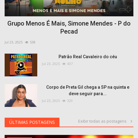
Grupo Menos É Mais, Simone Mendes - P do
Pecad
Jul 23, 2025
538
Patrão Real Cavaleiro do céu
Jul 23, 2025
437
Corpo de Preta Gil chega a SP na quinta e
deve seguir para...
Jul 23, 2025
320
Exibir todas as postagens
ÚLTIMAS POSTAGENS