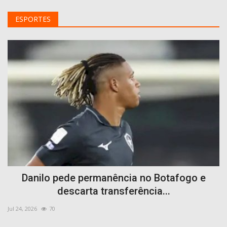
Idoso é preso suspeito de agredir e importunar sexualmente a filha, em São José do Bonfim
5 de agosto: confira o que abre e o que fecha em João Pessoa
ESPORTES
Adolescente é apreendida com 27 camisas avaliadas em R$ 1,1 mil após suspeita de furto em shopping de Campina Grande
Waléria Assunção evita especular sobre vice de Lucas Ribeiro
Danilo pede permanência no Botafogo e
descarta transferência...
Jul 24, 2026
70