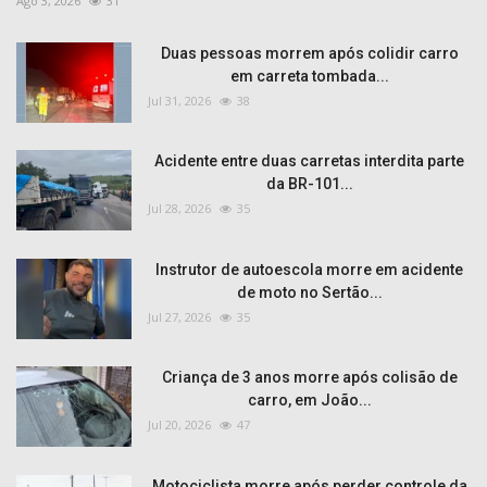
Ago 3, 2026
31
Duas pessoas morrem após colidir carro
em carreta tombada...
Jul 31, 2026
38
Acidente entre duas carretas interdita parte
da BR-101...
Jul 28, 2026
35
Instrutor de autoescola morre em acidente
de moto no Sertão...
Jul 27, 2026
35
Criança de 3 anos morre após colisão de
carro, em João...
Jul 20, 2026
47
Motociclista morre após perder controle da