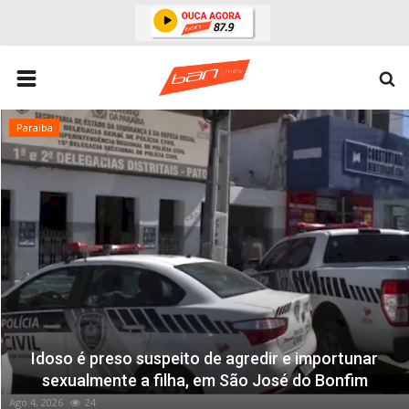
HOME
ESPORTES
Paraiba
ÁREA POLICIAL
POLITICA
ESPERANÇA PB
PARAIBA
ENTRETENIMENTO
MUNDO
Idoso é preso suspeito de agredir e importunar
BRASIL
sexualmente a filha, em São José do Bonfim
ACIDENTE
Ago 4, 2026
24