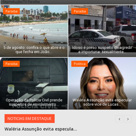
COMO ANUNCIAR
Paraiba
Paraiba
PROGRAMAÇÃO
QUEM SOMOS
MUSICA
5 de agosto: confira o que abre e o
Idoso é preso suspeito de agredir
que fecha em João...
e importunar sexualmente...
Paraiba
Politica
Operação da Polícia Civil prende
Waléria Assunção evita especular
suspeitos de envolvimento...
sobre vice de Lucas...
NOTICIAS EM DESTAQUE
Operação da Polícia Civil prende suspeitos de envolvimento em chacina de Itabaiana