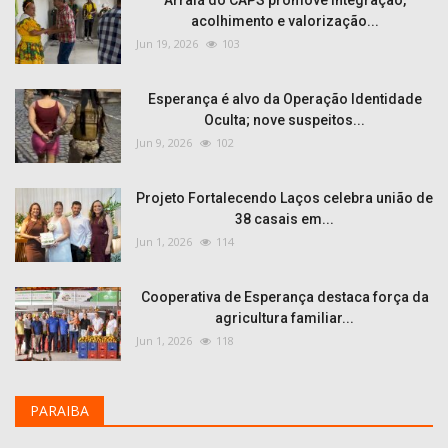
Arraiá do CAPS promove integração,
acolhimento e valorização...
Jun 19, 2026
103
Esperança é alvo da Operação Identidade
Oculta; nove suspeitos...
Jun 9, 2026
102
Projeto Fortalecendo Laços celebra união de
38 casais em...
Jun 1, 2026
114
Cooperativa de Esperança destaca força da
agricultura familiar...
Jun 1, 2026
118
PARAIBA