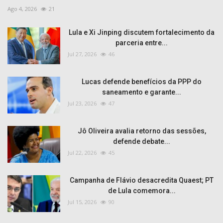
Ago 4, 2026
21
Lula e Xi Jinping discutem fortalecimento da
parceria entre...
Jul 27, 2026
46
Lucas defende benefícios da PPP do
saneamento e garante...
Jul 23, 2026
47
Jô Oliveira avalia retorno das sessões,
defende debate...
Jul 22, 2026
45
Campanha de Flávio desacredita Quaest; PT
de Lula comemora...
Jul 15, 2026
90