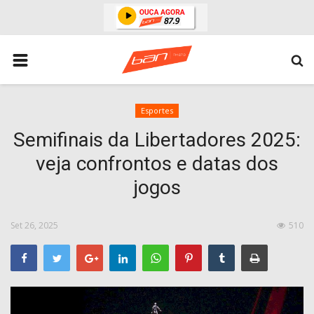
HOME
ESPORTES
ÁREA POLICIAL
Esportes
Semifinais da Libertadores 2025:
POLITICA
veja confrontos e datas dos
ESPERANÇA PB
jogos
PARAIBA
ENTRETENIMENTO
Set 26, 2025
510
MUNDO
BRASIL
ACIDENTE