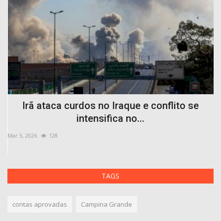
a
Irã ataca curdos no Iraque e conflito se
intensifica no...
Mar 5, 2026
128
Jul
TAGS
contas aprovadas
Campina Grande