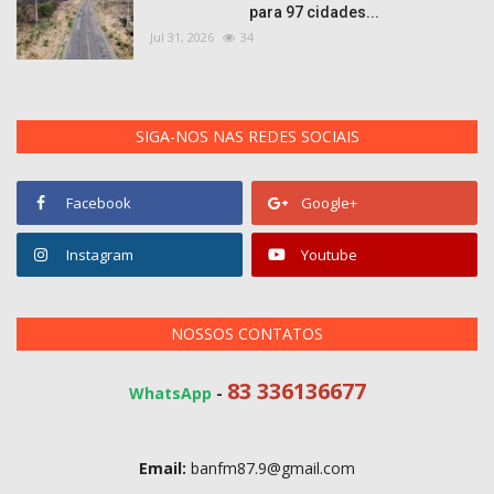
para 97 cidades...
Jul 31, 2026
34
SIGA-NOS NAS REDES SOCIAIS
Facebook
Google+
Instagram
Youtube
NOSSOS CONTATOS
83 336136677
WhatsApp
-
Email:
banfm87.9@gmail.com