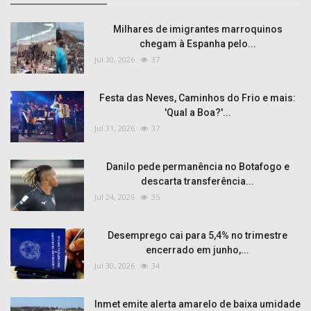
Milhares de imigrantes marroquinos
chegam à Espanha pelo...
Jul 30, 2026
37
Festa das Neves, Caminhos do Frio e mais:
'Qual a Boa?'...
Jul 31, 2026
37
Danilo pede permanência no Botafogo e
descarta transferência...
Jul 24, 2026
35
Desemprego cai para 5,4% no trimestre
encerrado em junho,...
Jul 30, 2026
34
Inmet emite alerta amarelo de baixa umidade