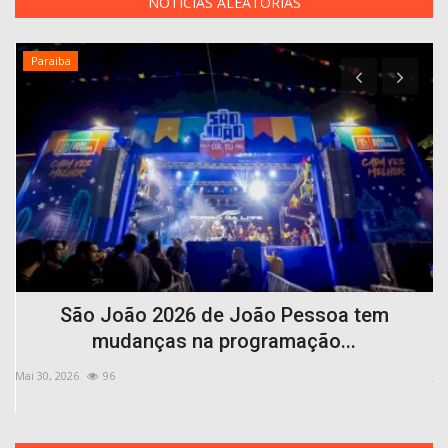
NOTICIAS ALEATÓRIAS
Paraiba
São João 2026 de João Pessoa tem
mudanças na programação...
Mai 30, 2026
96
Jul