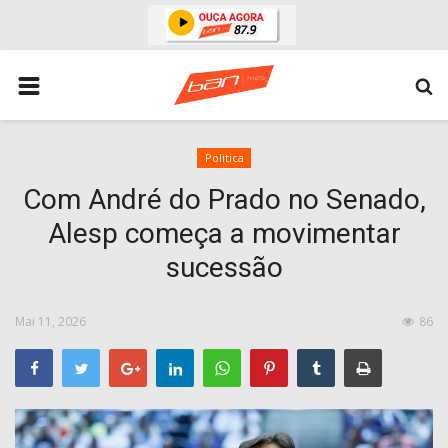
HOME
ESPORTES
ÁREA POLICIAL
Politica
Com André do Prado no Senado,
POLITICA
Alesp começa a movimentar
ESPERANÇA PB
sucessão
PARAIBA
ENTRETENIMENTO
Mai 11, 2026
86
MUNDO
BRASIL
ACIDENTE