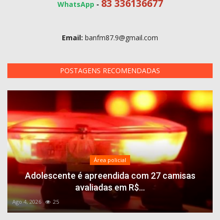
83 336136677
WhatsApp
-
Email:
banfm87.9@gmail.com
POSTAGENS RECOMENDADAS
Área policial
Adolescente é apreendida com 27 camisas
avaliadas em R$...
Ago 4, 2026
25