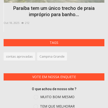
,
Paraíba tem um único trecho de praia
impróprio para banho...
Out 18, 2025
212
Ma
TAGS
contas aprovadas
Campina Grande
VOTE EM NOSSA ENQUETE
O que achou de nosso site ?
MUITO BOM MESMO
TEM QUE MELHORAR