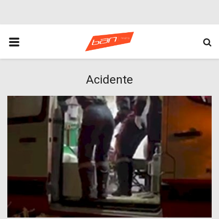
HOME
ESPORTES
ÁREA POLICIAL
Acidente
POLITICA
ESPERANÇA PB
PARAIBA
ENTRETENIMENTO
MUNDO
BRASIL
ACIDENTE