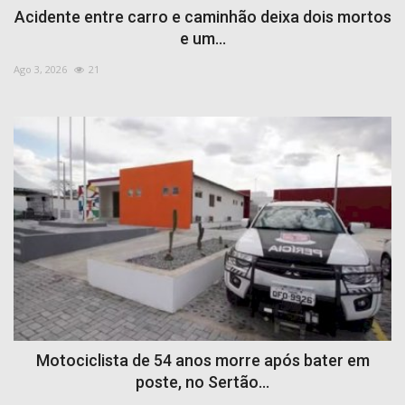
Acidente entre carro e caminhão deixa dois mortos
COMO ANUNCIAR
e um...
PROGRAMAÇÃO
Ago 3, 2026
21
QUEM SOMOS
MUSICA
Motociclista de 54 anos morre após bater em
poste, no Sertão...