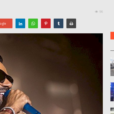
96
ogle