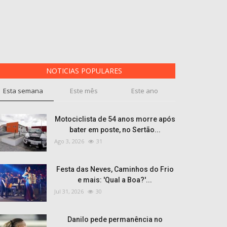
NOTICIAS POPULARES
Esta semana
Este mês
Este ano
Motociclista de 54 anos morre após
bater em poste, no Sertão...
Ago 3, 2026
31
Festa das Neves, Caminhos do Frio
e mais: 'Qual a Boa?'...
Jul 31, 2026
30
Danilo pede permanência no