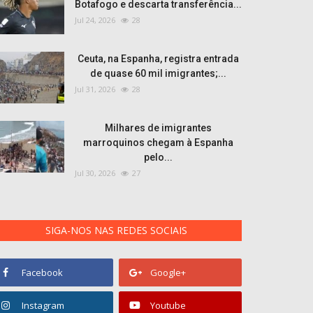
Botafogo e descarta transferência...
Jul 24, 2026
28
Ceuta, na Espanha, registra entrada
de quase 60 mil imigrantes;...
Jul 31, 2026
28
Milhares de imigrantes
marroquinos chegam à Espanha
pelo...
Jul 30, 2026
27
SIGA-NOS NAS REDES SOCIAIS
Facebook
Google+
Instagram
Youtube