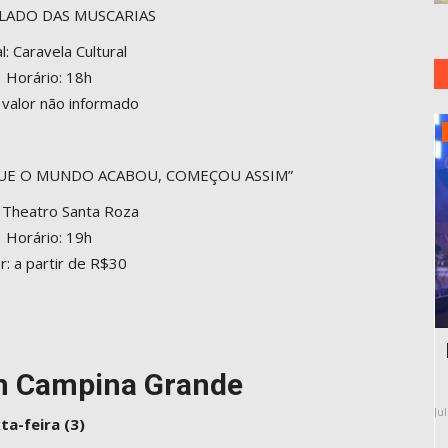
ILADO DAS MUSCARIAS
l: Caravela Cultural
Horário: 18h
: valor não informado
Paraiba
QUE O MUNDO ACABOU, COMEÇOU ASSIM”
: Theatro Santa Roza
Horário: 19h
r: a partir de R$30
 a tiros
Festa das Neves, Caminhos do Frio e
mais: 'Qual a Boa?'...
m Campina Grande
Jul 31, 2026
42
De
ta-feira (3)