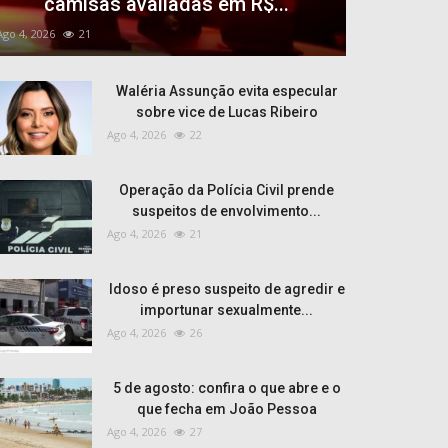
camisas avaliadas em R$...
Ago 4, 2026
21
Waléria Assunção evita especular
sobre vice de Lucas Ribeiro
Ago 4, 2026
22
Operação da Polícia Civil prende
suspeitos de envolvimento...
Ago 4, 2026
21
Idoso é preso suspeito de agredir e
importunar sexualmente...
Ago 4, 2026
26
5 de agosto: confira o que abre e o
que fecha em João Pessoa
Ago 4, 2026
27