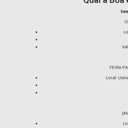
Sex
O
Lo
Val
FEIRA P
Local: Usin
JA
Lo