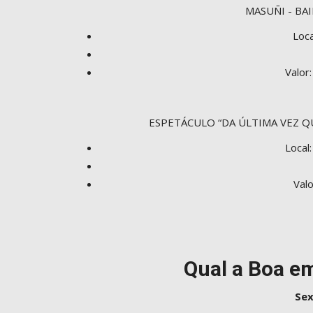
MASUÑI - BA
Loca
Valor
Área policial
ESPETÁCULO “DA ÚLTIMA VEZ 
Local
Valo
o’, diz Lula após
Adolescente de 15 anos é morta
ratar...
em Pedras de Fogo
Qual a Boa e
Mai 21, 2026
101
Sex