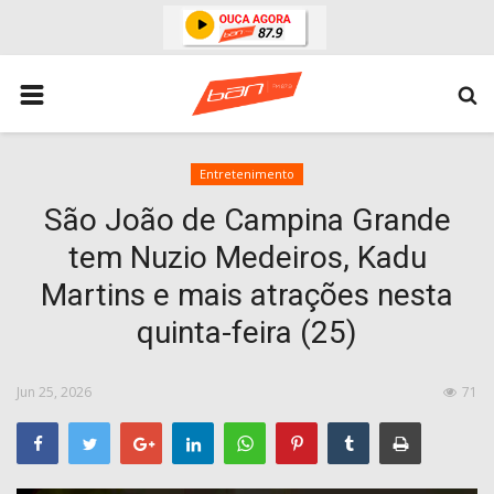
HOME
ESPORTES
ÁREA POLICIAL
Entretenimento
São João de Campina Grande
POLITICA
tem Nuzio Medeiros, Kadu
ESPERANÇA PB
Martins e mais atrações nesta
PARAIBA
quinta-feira (25)
ENTRETENIMENTO
MUNDO
Jun 25, 2026
71
BRASIL
ACIDENTE