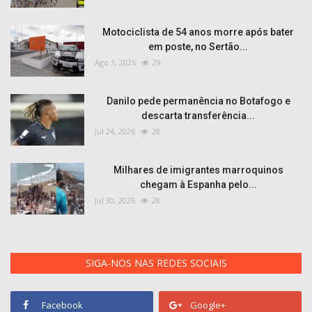
Motociclista de 54 anos morre após bater
em poste, no Sertão...
Ago 3, 2026
29
Danilo pede permanência no Botafogo e
descarta transferência...
Jul 24, 2026
28
Milhares de imigrantes marroquinos
chegam à Espanha pelo...
Jul 30, 2026
28
SIGA-NOS NAS REDES SOCIAIS
Facebook
Google+