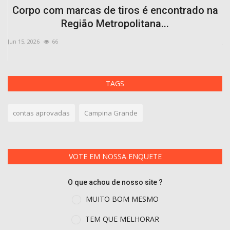
ro
Corpo com marcas de tiros é encontrado na
Região Metropolitana...
Jun 15, 2026
66
Jul
TAGS
contas aprovadas
Campina Grande
VOTE EM NOSSA ENQUETE
O que achou de nosso site ?
MUITO BOM MESMO
TEM QUE MELHORAR