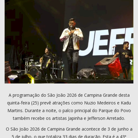
COMO ANUNCIAR
PROGRAMAÇÃO
QUEM SOMOS
MUSICA
A programação do São João 2026 de Campina Grande desta
quinta-feira (25) prevê atrações como Nuzio Medeiros e Kadu
Martins. Durante a noite, o palco principal do Parque do Povo
também recebe os artistas Japinha e Jefferson Arretado.
O São João 2026 de Campina Grande acontece de 3 de junho a
5 de julho, o que totaliza 33 dias de duração. Esta é a 43ª