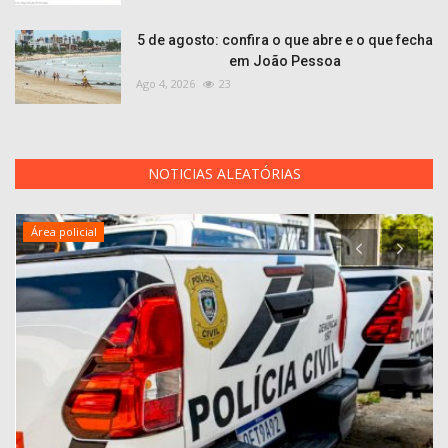
5 de agosto: confira o que abre e o que fecha
em João Pessoa
Ago 4, 2026
23
NOTICIAS ALEATÓRIAS
Área policial