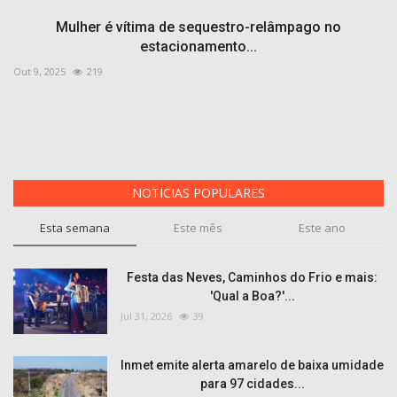
Mulher é vítima de sequestro-relâmpago no
estacionamento...
Out 9, 2025
219
NOTICIAS POPULARES
Esta semana
Este mês
Este ano
Festa das Neves, Caminhos do Frio e mais:
'Qual a Boa?'...
Jul 31, 2026
39
Inmet emite alerta amarelo de baixa umidade
para 97 cidades...