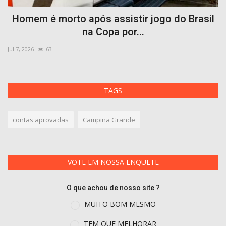
Homem é morto após assistir jogo do Brasil
na Copa por...
Jul 7, 2026
63
Ju
TAGS
contas aprovadas
Campina Grande
VOTE EM NOSSA ENQUETE
O que achou de nosso site ?
MUITO BOM MESMO
TEM QUE MELHORAR