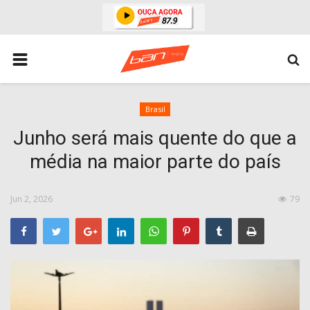
HOME
ESPORTES
ÁREA POLICIAL
Brasil
Junho será mais quente do que a
POLITICA
média na maior parte do país
ESPERANÇA PB
PARAIBA
Jun 2, 2026
79
ENTRETENIMENTO
MUNDO
BRASIL
ACIDENTE