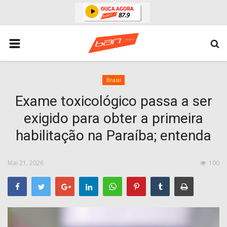
HOME
ESPORTES
ÁREA POLICIAL
Brasil
Exame toxicológico passa a ser
POLITICA
exigido para obter a primeira
ESPERANÇA PB
habilitação na Paraíba; entenda
PARAIBA
ENTRETENIMENTO
Mai 21, 2026
100
MUNDO
BRASIL
ACIDENTE