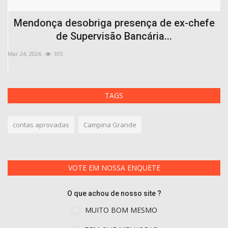
Mendonça desobriga presença de ex-chefe
de Supervisão Bancária...
Mar 24, 2026
105
Ag
TAGS
contas aprovadas
Campina Grande
VOTE EM NOSSA ENQUETE
O que achou de nosso site ?
MUITO BOM MESMO