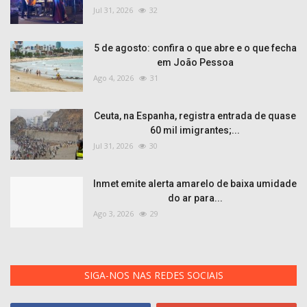
Jul 31, 2026
32
5 de agosto: confira o que abre e o que fecha
em João Pessoa
Ago 4, 2026
31
Ceuta, na Espanha, registra entrada de quase
60 mil imigrantes;...
Jul 31, 2026
30
Inmet emite alerta amarelo de baixa umidade
do ar para...
Ago 3, 2026
29
SIGA-NOS NAS REDES SOCIAIS