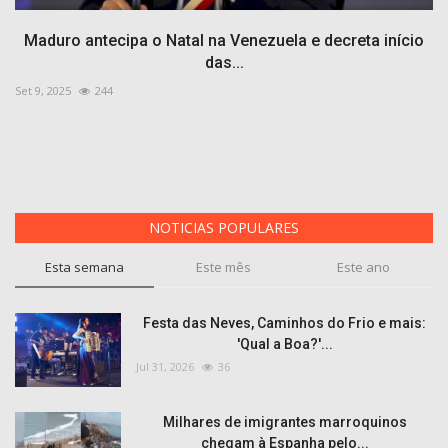
Maduro antecipa o Natal na Venezuela e decreta início
das...
Set 9, 2025
244
NOTICIAS POPULARES
Esta semana
Este mês
Este ano
Festa das Neves, Caminhos do Frio e mais:
'Qual a Boa?'...
Jul 31, 2026
36
Milhares de imigrantes marroquinos
chegam à Espanha pelo...