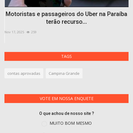
de
Motoristas e passageiros do Uber na Paraíba
terão recurso...
Nov 17, 2025
259
Ou
TAGS
contas aprovadas
Campina Grande
VOTE EM NOSSA ENQUETE
O que achou de nosso site ?
MUITO BOM MESMO