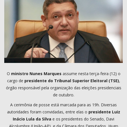
COMO ANUNCIAR
PROGRAMAÇÃO
QUEM SOMOS
MUSICA
O
ministro Nunes Marques
assume nesta terça-feira (12) o
cargo de
presidente do Tribunal Superior Eleitoral (TSE)
,
órgão responsável pela organização das eleições presidenciais
de outubro.
A cerimônia de posse está marcada para as 19h. Diversas
autoridades foram convidadas, entre elas o
presidente Luiz
Inácio Lula da Silva
e os presidentes do Senado, Davi
Alcolumbre (União-AP), e da Câmara dos Deputados, Hugo