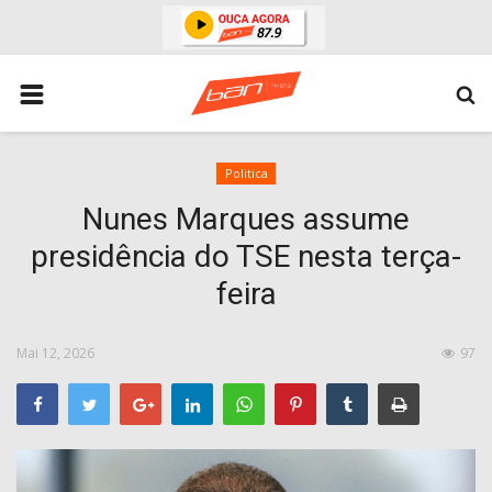
HOME
ESPORTES
ÁREA POLICIAL
Politica
Nunes Marques assume
POLITICA
presidência do TSE nesta terça-
ESPERANÇA PB
feira
PARAIBA
ENTRETENIMENTO
Mai 12, 2026
97
MUNDO
BRASIL
ACIDENTE