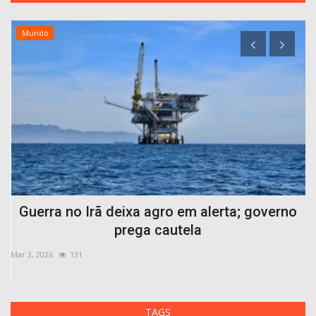
Mundo
Guerra no Irã deixa agro em alerta; governo
prega cautela
Mar 3, 2026
131
Se
TAGS