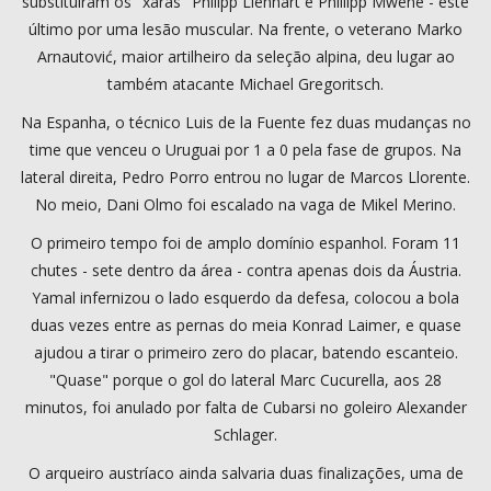
substituíram os "xarás" Philipp Lienhart e Phillipp Mwene - este
último por uma lesão muscular. Na frente, o veterano Marko
Arnautović, maior artilheiro da seleção alpina, deu lugar ao
também atacante Michael Gregoritsch.
Na Espanha, o técnico Luis de la Fuente fez duas mudanças no
time que venceu o Uruguai por 1 a 0 pela fase de grupos. Na
lateral direita, Pedro Porro entrou no lugar de Marcos Llorente.
No meio, Dani Olmo foi escalado na vaga de Mikel Merino.
O primeiro tempo foi de amplo domínio espanhol. Foram 11
chutes - sete dentro da área - contra apenas dois da Áustria.
Yamal infernizou o lado esquerdo da defesa, colocou a bola
duas vezes entre as pernas do meia Konrad Laimer, e quase
ajudou a tirar o primeiro zero do placar, batendo escanteio.
"Quase" porque o gol do lateral Marc Cucurella, aos 28
minutos, foi anulado por falta de Cubarsi no goleiro Alexander
Schlager.
O arqueiro austríaco ainda salvaria duas finalizações, uma de