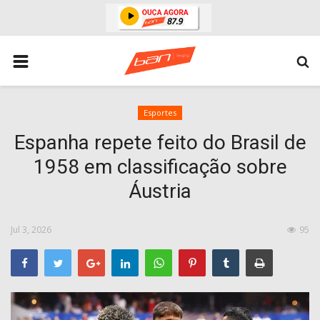
HOME
ESPORTES
ÁREA POLICIAL
Esportes
Espanha repete feito do Brasil de
POLITICA
1958 em classificação sobre
ESPERANÇA PB
Áustria
PARAIBA
ENTRETENIMENTO
Jul 3, 2026
95
MUNDO
BRASIL
ACIDENTE