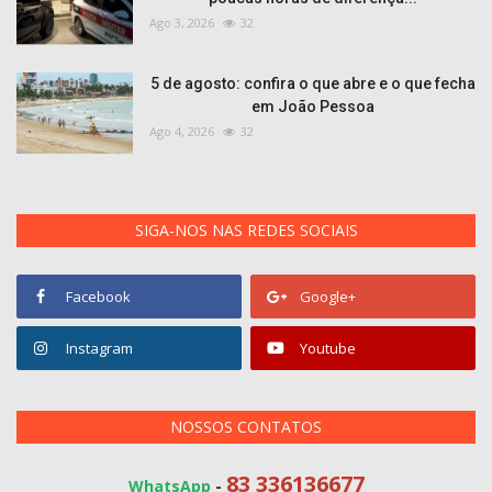
Ago 3, 2026
32
5 de agosto: confira o que abre e o que fecha
em João Pessoa
Ago 4, 2026
32
SIGA-NOS NAS REDES SOCIAIS
Facebook
Google+
Instagram
Youtube
NOSSOS CONTATOS
83 336136677
WhatsApp
-