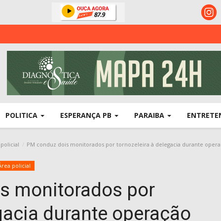
POLITICA
ESPERANÇA PB
PARAIBA
ENTRETE
policial
PM conduz dois monitorados por tornozeleira à delegacia durante opera
Área policial
s monitorados por
egacia durante operação