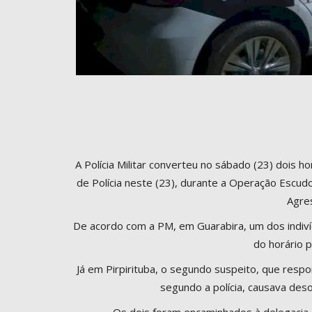
A Polícia Militar converteu no sábado (23) dois 
de Polícia neste (23), durante a Operação Escudo
Agres
De acordo com a PM, em Guarabira, um dos indivíd
do horário p
Já em Pirpirituba, o segundo suspeito, que res
segundo a polícia, causava deso
Os dois foram encaminhados à delegacia,