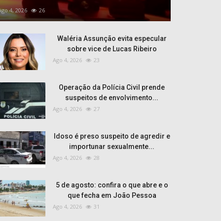
Ago 4, 2026
26
Waléria Assunção evita especular
sobre vice de Lucas Ribeiro
Ago 4, 2026
23
Operação da Polícia Civil prende
suspeitos de envolvimento...
Ago 4, 2026
27
Idoso é preso suspeito de agredir e
importunar sexualmente...
Ago 4, 2026
28
5 de agosto: confira o que abre e o
que fecha em João Pessoa
Ago 4, 2026
31