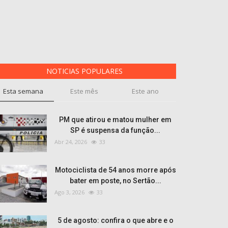
NOTICIAS POPULARES
Esta semana
Este mês
Este ano
PM que atirou e matou mulher em
SP é suspensa da função...
Abr 24, 2026
33
Motociclista de 54 anos morre após
bater em poste, no Sertão...
Ago 3, 2026
33
5 de agosto: confira o que abre e o