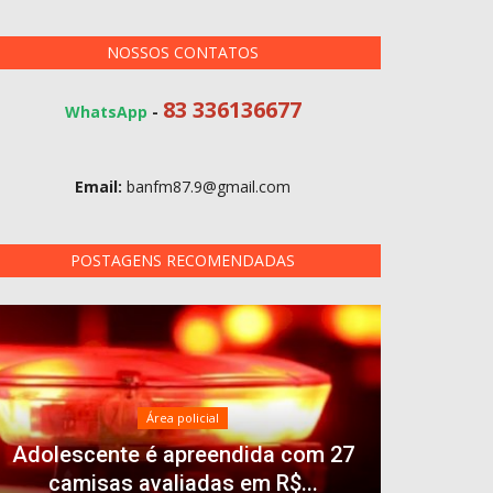
NOSSOS CONTATOS
83 336136677
WhatsApp
-
Email:
banfm87.9@gmail.com
POSTAGENS RECOMENDADAS
Área policial
Adolescente é apreendida com 27
camisas avaliadas em R$...