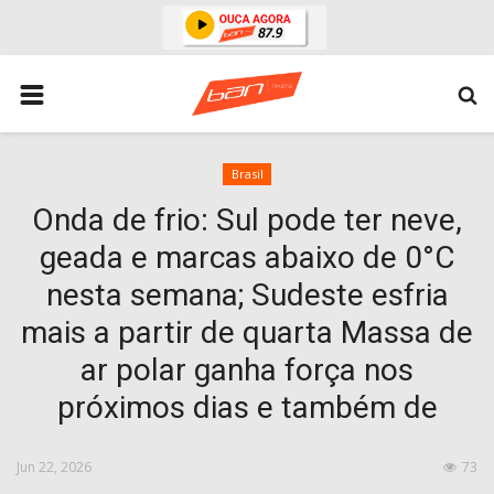
HOME
ESPORTES
ÁREA POLICIAL
Brasil
Onda de frio: Sul pode ter neve,
POLITICA
geada e marcas abaixo de 0°C
ESPERANÇA PB
nesta semana; Sudeste esfria
PARAIBA
mais a partir de quarta Massa de
ENTRETENIMENTO
ar polar ganha força nos
MUNDO
próximos dias e também de
BRASIL
Jun 22, 2026
73
ACIDENTE