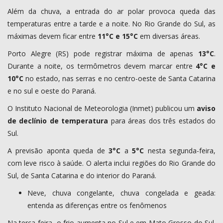
Além da chuva, a entrada do ar polar provoca queda das
temperaturas entre a tarde e a noite. No Rio Grande do Sul, as
máximas devem ficar entre
11°C e 15°C
em diversas áreas.
Porto Alegre (RS) pode registrar máxima de apenas
13°C
.
Durante a noite, os termômetros devem marcar entre
4°C e
10°C
no estado, nas serras e no centro-oeste de Santa Catarina
e no sul e oeste do Paraná.
O Instituto Nacional de Meteorologia (Inmet) publicou um
aviso
de declínio de temperatura
para áreas dos três estados do
Sul.
A previsão aponta queda de
3°C
a
5°C
nesta segunda-feira,
com leve risco à saúde. O alerta inclui regiões do Rio Grande do
Sul, de Santa Catarina e do interior do Paraná.
Neve, chuva congelante, chuva congelada e geada:
entenda as diferenças entre os fenômenos
Na terça-feira, o frio aumenta no Sul e em Mato Grosso do Sul.