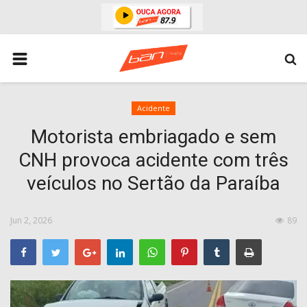
HOME
ESPORTES
ÁREA POLICIAL
Acidente
Motorista embriagado e sem
POLITICA
CNH provoca acidente com três
ESPERANÇA PB
veículos no Sertão da Paraíba
PARAIBA
ENTRETENIMENTO
Jun 2, 2026
89
MUNDO
BRASIL
ACIDENTE