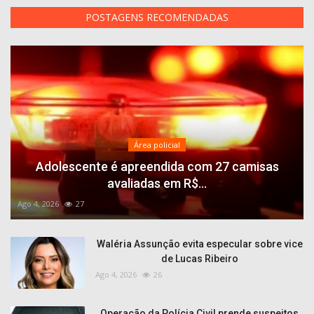
POSTAGENS RECOMENDADAS
Área policial
Adolescente é apreendida com 27 camisas
avaliadas em R$...
Ago 4, 2026
27
Waléria Assunção evita especular sobre vice
de Lucas Ribeiro
Ago 4, 2026
26
Operação da Polícia Civil prende suspeitos