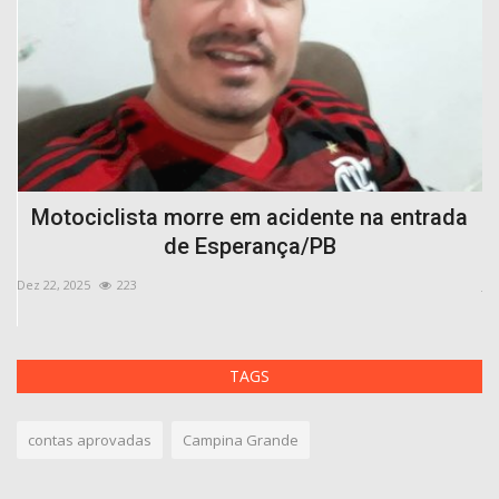
T
Motociclista morre em acidente na entrada
de Esperança/PB
Dez 22, 2025
223
Jul
TAGS
contas aprovadas
Campina Grande