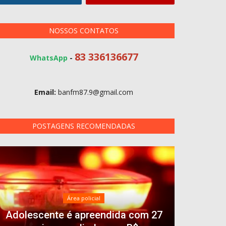
NOSSOS CONTATOS
83 336136677
WhatsApp
-
Email:
banfm87.9@gmail.com
POSTAGENS RECOMENDADAS
Área policial
Adolescente é apreendida com 27