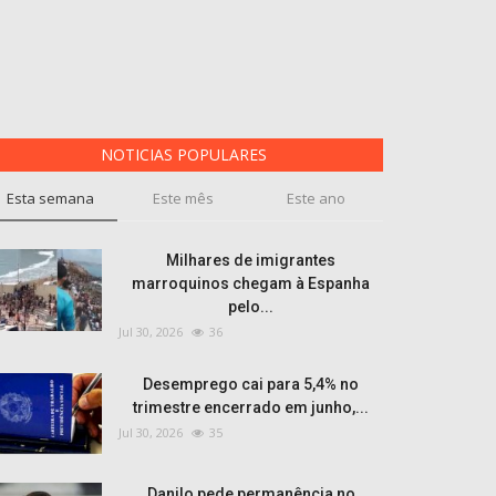
NOTICIAS POPULARES
Esta semana
Este mês
Este ano
Milhares de imigrantes
marroquinos chegam à Espanha
pelo...
Jul 30, 2026
36
Desemprego cai para 5,4% no
trimestre encerrado em junho,...
Jul 30, 2026
35
Danilo pede permanência no