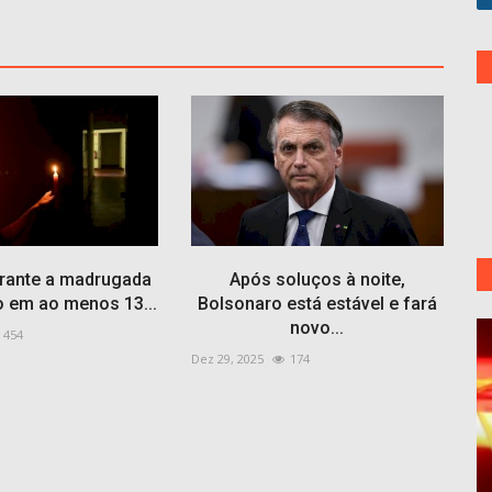
rante a madrugada
Após soluços à noite,
o em ao menos 13...
Bolsonaro está estável e fará
novo...
454
Dez 29, 2025
174