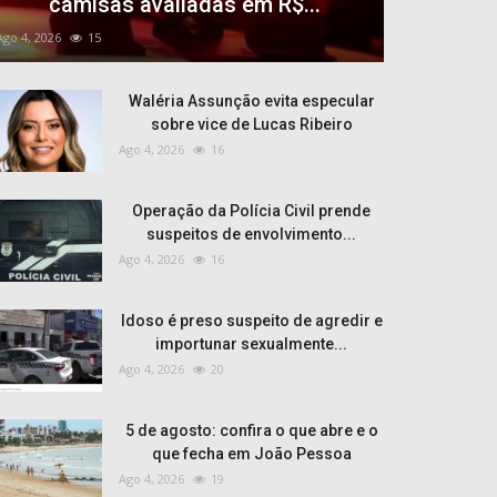
camisas avaliadas em R$...
Ago 4, 2026
15
Waléria Assunção evita especular
sobre vice de Lucas Ribeiro
Ago 4, 2026
16
Operação da Polícia Civil prende
suspeitos de envolvimento...
Ago 4, 2026
16
Idoso é preso suspeito de agredir e
importunar sexualmente...
Ago 4, 2026
20
5 de agosto: confira o que abre e o
que fecha em João Pessoa
Ago 4, 2026
19