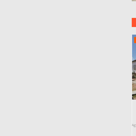
Paraiba
elebra
Hytalo Santos e marido vão ficar em
.
ala LGBTQIA+ e só podem...
Ago 29, 2025
241
Ju