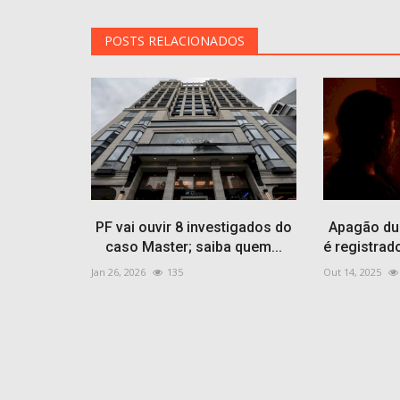
POSTS RELACIONADOS
PF vai ouvir 8 investigados do
Apagão du
caso Master; saiba quem...
é registrad
Jan 26, 2026
135
Out 14, 2025