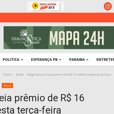
POLITICA
ESPERANÇA PB
PARAIBA
ENTRETE
Home
Brasil
Mega-Sena sorteia prêmio de R$ 16 milhões nesta terça-feira
Brasil
eia prêmio de R$ 16
sta terça-feira