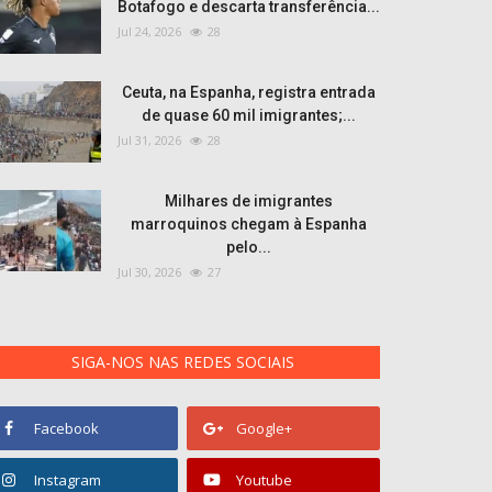
Botafogo e descarta transferência...
Jul 24, 2026
28
Ceuta, na Espanha, registra entrada
de quase 60 mil imigrantes;...
Jul 31, 2026
28
Milhares de imigrantes
marroquinos chegam à Espanha
pelo...
Jul 30, 2026
27
SIGA-NOS NAS REDES SOCIAIS
Facebook
Google+
Instagram
Youtube