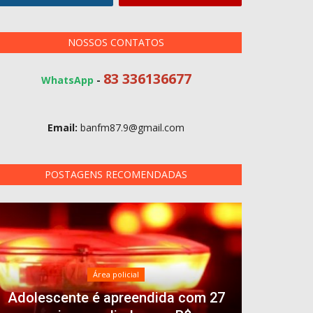
NOSSOS CONTATOS
83 336136677
WhatsApp
-
Email:
banfm87.9@gmail.com
POSTAGENS RECOMENDADAS
Área policial
Adolescente é apreendida com 27