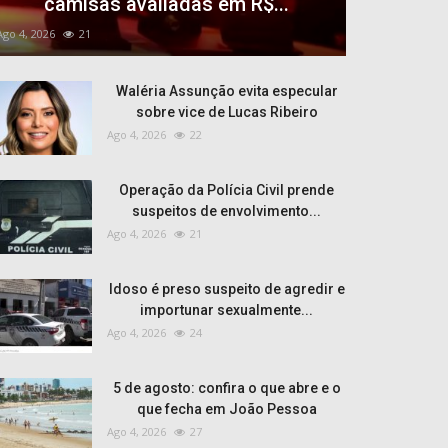
camisas avaliadas em R$...
Ago 4, 2026
21
Waléria Assunção evita especular
sobre vice de Lucas Ribeiro
Ago 4, 2026
22
Operação da Polícia Civil prende
suspeitos de envolvimento...
Ago 4, 2026
21
Idoso é preso suspeito de agredir e
importunar sexualmente...
Ago 4, 2026
24
5 de agosto: confira o que abre e o
que fecha em João Pessoa
Ago 4, 2026
27