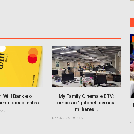
Paraiba
, Wiill Bank e o
My Family Cinema e BTV:
ento dos clientes
cerco ao 'gatonet' derruba
orre
Defesa de Gilberto Gil diz que fala de
C
milhares...
146
o...
padre sobre Preta...
Dez 3, 2025
185
Out 15, 2025
210
Fe