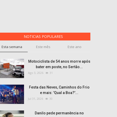
NOTICIAS POPULARES
Esta semana
Este mês
Este ano
Motociclista de 54 anos morre após
bater em poste, no Sertão...
Ago 3, 2026
31
Festa das Neves, Caminhos do Frio
e mais: 'Qual a Boa?'...
Jul 31, 2026
30
Danilo pede permanência no