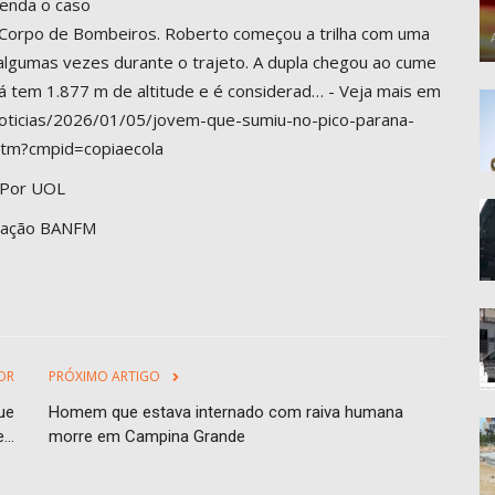
enda o caso
Corpo de Bombeiros. Roberto começou a trilha com uma
 algumas vezes durante o trajeto. A dupla chegou ao cume
aná tem 1.877 m de altitude e é considerad… - Veja mais em
s-noticias/2026/01/05/jovem-que-sumiu-no-pico-parana-
htm?cmpid=copiaecola
Por UOL
ação BANFM
OR
PRÓXIMO ARTIGO
ue
Homem que estava internado com raiva humana
..
morre em Campina Grande