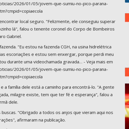
s-noticias/2026/01/05/jovem-que-sumiu-no-pico-parana-
htm?cmpid=copiaecola
ncontrar local seguro. "Felizmente, ele conseguiu superar
zinho lá", falou o tenente coronel do Corpo de Bombeiros
aro Gabriel.
fazenda. "Eu estou na fazenda CGH, na usina hidrelétrica
árias escoriações e estou sem enxergar, porque perdi meu
latou durante uma videochamada gravada… - Veja mais em
s-noticias/2026/01/05/jovem-que-sumiu-no-pico-parana-
htm?cmpid=copiaecola
e a família dele está a caminho para encontrá-lo. "A gente
ada, milagre existe, tem que ter fé e esperança", falou a
irmã dele.
s buscas. "Obrigado a todos os anjos que vieram aqui nos
rações", afirmaram na publicação.