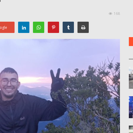
168
ogle