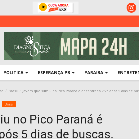
POLITICA
ESPERANÇA PB
PARAIBA
ENTRETE
me
Brasil
Jovem que sumiu no Pico Paraná é encontrado vivo após 5 dias de bus
Brasil
u no Pico Paraná é
pós 5 dias de buscas.