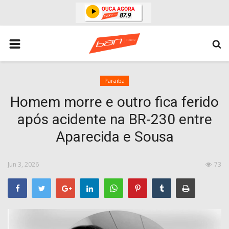
HOME
ESPORTES
ÁREA POLICIAL
Paraiba
Homem morre e outro fica ferido
POLITICA
após acidente na BR-230 entre
ESPERANÇA PB
Aparecida e Sousa
PARAIBA
ENTRETENIMENTO
Jun 3, 2026
73
MUNDO
BRASIL
ACIDENTE