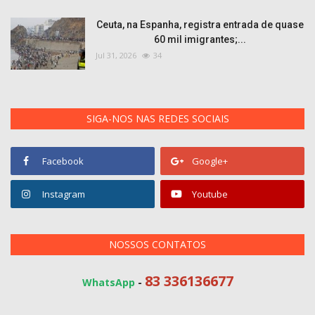
Ceuta, na Espanha, registra entrada de quase
60 mil imigrantes;...
Jul 31, 2026
34
SIGA-NOS NAS REDES SOCIAIS
Facebook
Google+
Instagram
Youtube
NOSSOS CONTATOS
83 336136677
WhatsApp
-