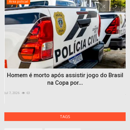
Área policial
Homem é morto após assistir jogo do Brasil
na Copa por...
Jul 7, 2026
63
Ju
TAGS