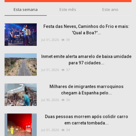
Esta semana
Este mês
Este ano
Festa das Neves, Caminhos do Frio e mais:
'Qual a Boa?'...
Jul 31, 2026
39
Inmet emite alerta amarelo de baixa umidade
para 97 cidades...
Jul 31, 2026
37
Milhares de imigrantes marroquinos
chegam à Espanha pelo...
Jul 30, 2026
36
Duas pessoas morrem após colidir carro
em carreta tombada...
Jul 31, 2026
34