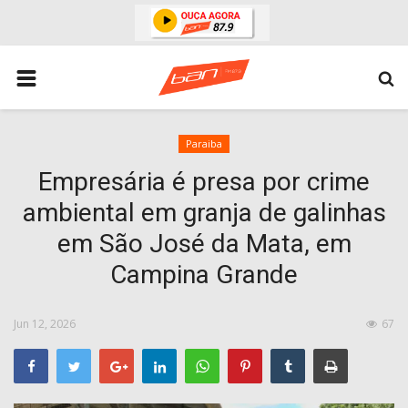
HOME
ESPORTES
ÁREA POLICIAL
Paraiba
Empresária é presa por crime
POLITICA
ambiental em granja de galinhas
ESPERANÇA PB
em São José da Mata, em
PARAIBA
Campina Grande
ENTRETENIMENTO
MUNDO
Jun 12, 2026
67
BRASIL
ACIDENTE