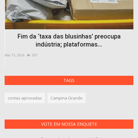
do
Fim da ‘taxa das blusinhas’ preocupa
indústria; plataformas...
Mai 13, 2026
267
Ab
TAGS
contas aprovadas
Campina Grande
VOTE EM NOSSA ENQUETE