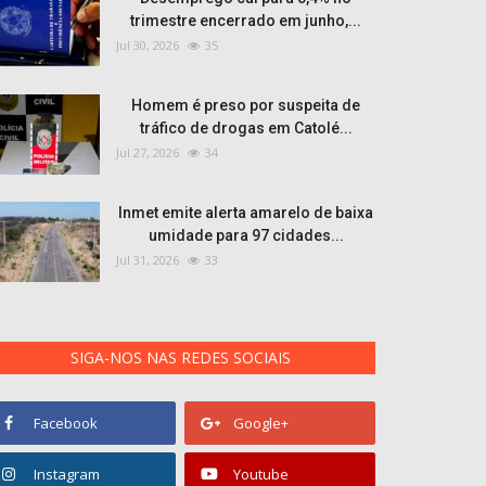
trimestre encerrado em junho,...
Jul 30, 2026
35
Homem é preso por suspeita de
tráfico de drogas em Catolé...
Jul 27, 2026
34
Inmet emite alerta amarelo de baixa
umidade para 97 cidades...
Jul 31, 2026
33
SIGA-NOS NAS REDES SOCIAIS
Facebook
Google+
Instagram
Youtube