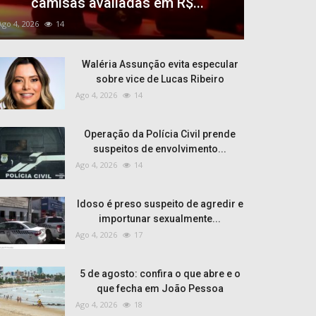
camisas avaliadas em R$...
Ago 4, 2026
14
Waléria Assunção evita especular
sobre vice de Lucas Ribeiro
Ago 4, 2026
14
Operação da Polícia Civil prende
suspeitos de envolvimento...
Ago 4, 2026
14
Idoso é preso suspeito de agredir e
importunar sexualmente...
Ago 4, 2026
17
5 de agosto: confira o que abre e o
que fecha em João Pessoa
Ago 4, 2026
18