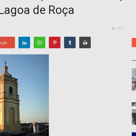
 Lagoa de Roça
113
ogle