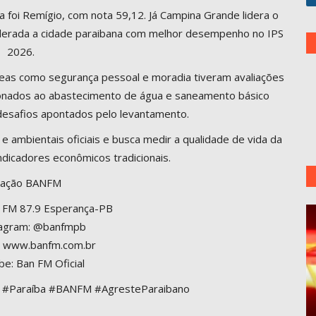
 foi Remígio, com nota 59,12. Já Campina Grande lidera o
iderada a cidade paraibana com melhor desempenho no IPS
2026.
reas como segurança pessoal e moradia tiveram avaliações
acionados ao abastecimento de água e saneamento básico
 desafios apontados pelo levantamento.
 e ambientais oficiais e busca medir a qualidade de vida da
ndicadores econômicos tradicionais.
ação BANFM
n FM 87.9 Esperança-PB
tagram: @banfmpb
l: www.banfm.com.br
be: Ban FM Oficial
6 #Paraíba #BANFM #AgresteParaibano