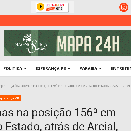
POLITICA
ESPERANÇA PB
PARAIBA
ENTRETE
sperança fica apenas na posição 156ª em qualidade de vida no Estado, atrás de Arei
sperança PB
nas na posição 156ª em
 Estado, atrás de Areial,