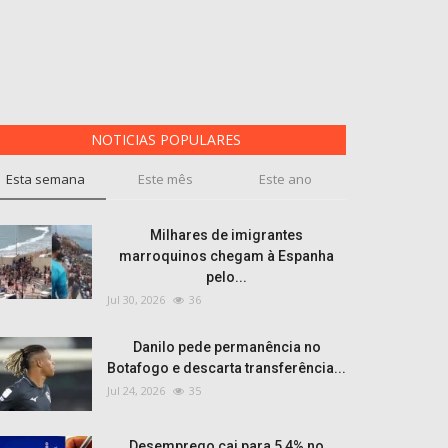
NOTICIAS POPULARES
Esta semana
Este mês
Este ano
Milhares de imigrantes
marroquinos chegam à Espanha
pelo...
Jul 30, 2026
36
Danilo pede permanência no
Botafogo e descarta transferência...
Jul 24, 2026
35
Desemprego cai para 5,4% no