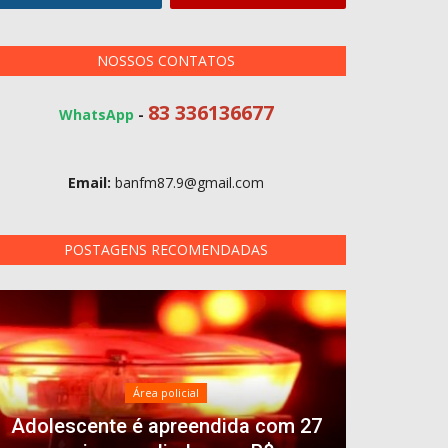
NOSSOS CONTATOS
83 336136677
WhatsApp
-
Email:
banfm87.9@gmail.com
POSTAGENS RECOMENDADAS
Área policial
Adolescente é apreendida com 27