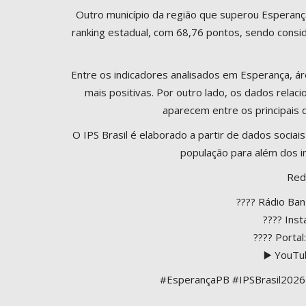
Outro município da região que superou Esperança
ranking estadual, com 68,76 pontos, sendo cons
Entre os indicadores analisados em Esperança, á
mais positivas. Por outro lado, os dados rel
aparecem entre os principais
O IPS Brasil é elaborado a partir de dados sociais
população para além dos i
Red
???? Rádio Ba
???? Ins
???? Porta
▶️ YouTu
#EsperançaPB #IPSBrasil202