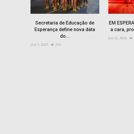
Secretaria de Educação de
EM ESPERA
Esperança define nova data
a cara, pr
do...
Jun 22, 2026
Paraiba
Out 3, 2025
295
to e encontrado
Campina Grande reforça camp
o morre...
vacinação contra o saramp
Mai 23, 2026
86