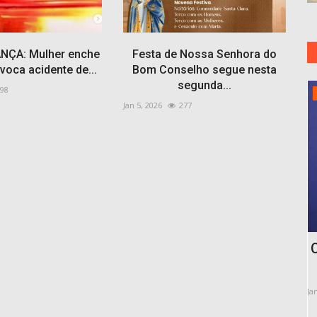
NÇA: Mulher enche
Festa de Nossa Senhora do
ovoca acidente de...
Bom Conselho segue nesta
segunda...
98
Mundo
Jan 5, 2026
277
anha de
China defende o sistema internacional
o...
da ONU após convite...
Jan 21, 2026
144
Ou