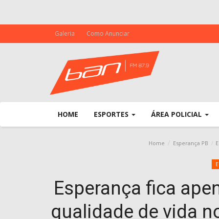
Galeria
Como Anunciar
HOME
ESPORTES
ÁREA POLICIAL
Home
Esperança PB
E
E
Esperança fica ape
qualidade de vida no