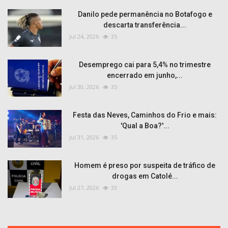
Danilo pede permanência no Botafogo e
descarta transferência...
Jul 24, 2026
35
Desemprego cai para 5,4% no trimestre
encerrado em junho,...
Jul 30, 2026
35
Festa das Neves, Caminhos do Frio e mais:
'Qual a Boa?'...
Jul 31, 2026
35
Homem é preso por suspeita de tráfico de
drogas em Catolé...
Jul 27, 2026
33