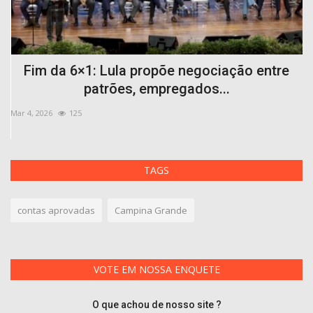
Fim da 6×1: Lula propõe negociação entre
patrões, empregados...
Mar 4, 2026
125
De
TAGS
contas aprovadas
Campina Grande
VOTE EM NOSSA ENQUETE
O que achou de nosso site ?