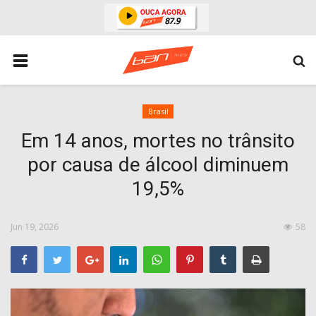
HOME
ESPORTES
ÁREA POLICIAL
Brasil
Em 14 anos, mortes no trânsito
POLITICA
por causa de álcool diminuem
ESPERANÇA PB
19,5%
PARAIBA
ENTRETENIMENTO
Jun 19, 2026
58
MUNDO
BRASIL
ACIDENTE