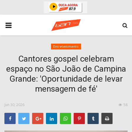
HOME
ESPORTES
ÁREA POLICIAL
Entretenimento
Cantores gospel celebram
POLITICA
espaço no São João de Campina
ESPERANÇA PB
Grande: 'Oportunidade de levar
PARAIBA
mensagem de fé'
ENTRETENIMENTO
MUNDO
Jun 30, 2026
58
BRASIL
ACIDENTE