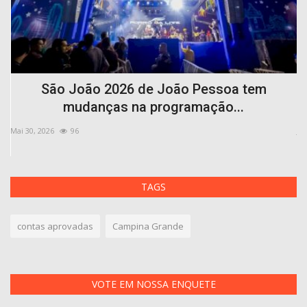
São João 2026 de João Pessoa tem
mudanças na programação...
Mai 30, 2026
96
Jul
TAGS
contas aprovadas
Campina Grande
VOTE EM NOSSA ENQUETE