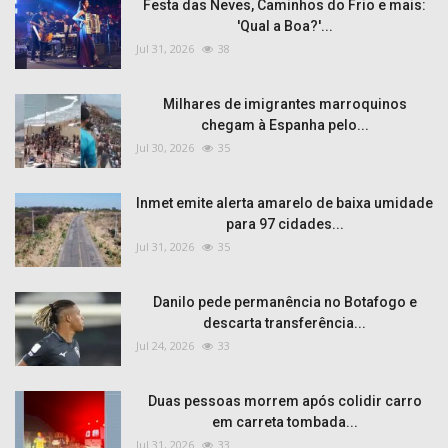
Festa das Neves, Caminhos do Frio e mais:
'Qual a Boa?'...
Jul 31, 2026
38
Milhares de imigrantes marroquinos
chegam à Espanha pelo...
Jul 30, 2026
35
Inmet emite alerta amarelo de baixa umidade
para 97 cidades...
Jul 31, 2026
35
Danilo pede permanência no Botafogo e
descarta transferência...
Jul 24, 2026
33
Duas pessoas morrem após colidir carro
em carreta tombada...
Jul 31, 2026
33