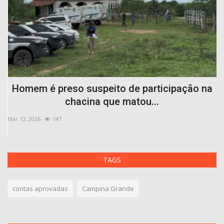
o
Homem é preso suspeito de participação na
chacina que matou...
Mar 13, 2026
147
Jan
TAGS
contas aprovadas
Campina Grande