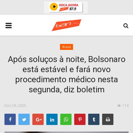
HOME
ESPORTES
ÁREA POLICIAL
Brasil
Após soluços à noite, Bolsonaro
POLITICA
está estável e fará novo
ESPERANÇA PB
procedimento médico nesta
PARAIBA
segunda, diz boletim
ENTRETENIMENTO
MUNDO
Dez 29, 2025
174
BRASIL
ACIDENTE