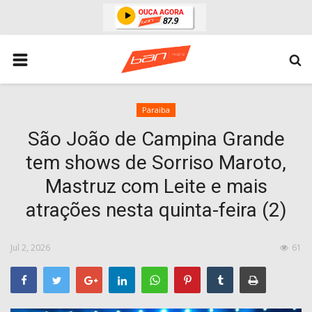
HOME
ESPORTES
ÁREA POLICIAL
Paraiba
São João de Campina Grande
POLITICA
tem shows de Sorriso Maroto,
ESPERANÇA PB
Mastruz com Leite e mais
PARAIBA
atrações nesta quinta-feira (2)
ENTRETENIMENTO
MUNDO
Jul 2, 2026
61
BRASIL
ACIDENTE