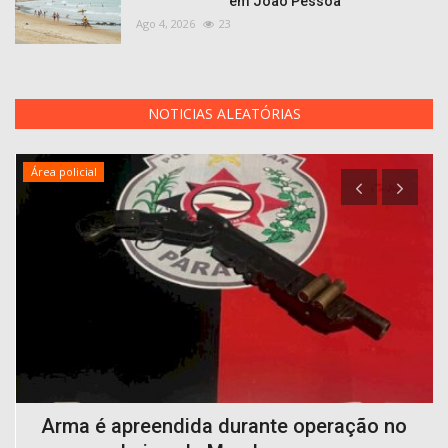
em João Pessoa
Ago 4, 2026
23
NOTICIAS ALEATÓRIAS
Área policial
,
Arma é apreendida durante operação no
M