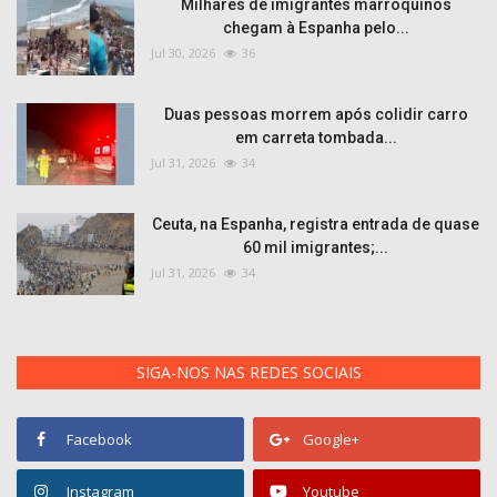
Milhares de imigrantes marroquinos
chegam à Espanha pelo...
Jul 30, 2026
36
Duas pessoas morrem após colidir carro
em carreta tombada...
Jul 31, 2026
34
Ceuta, na Espanha, registra entrada de quase
60 mil imigrantes;...
Jul 31, 2026
34
SIGA-NOS NAS REDES SOCIAIS
Facebook
Google+
Instagram
Youtube