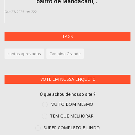
bairro de Mandacaru,...
Out 27, 2025
222
Ma
TAGS
contas aprovadas
Campina Grande
VOTE EM NOSSA ENQUETE
O que achou de nosso site ?
MUITO BOM MESMO
TEM QUE MELHORAR
SUPER COMPLETO E LINDO