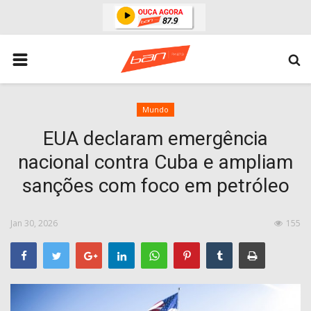
HOME
ESPORTES
ÁREA POLICIAL
Mundo
EUA declaram emergência
POLITICA
nacional contra Cuba e ampliam
ESPERANÇA PB
sanções com foco em petróleo
PARAIBA
ENTRETENIMENTO
Jan 30, 2026
155
MUNDO
BRASIL
ACIDENTE