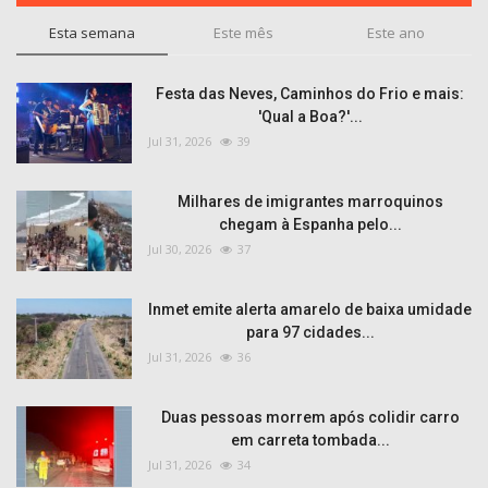
Esta semana
Este mês
Este ano
Festa das Neves, Caminhos do Frio e mais:
'Qual a Boa?'...
Jul 31, 2026
39
Milhares de imigrantes marroquinos
chegam à Espanha pelo...
Jul 30, 2026
37
Inmet emite alerta amarelo de baixa umidade
para 97 cidades...
Jul 31, 2026
36
Duas pessoas morrem após colidir carro
em carreta tombada...
Jul 31, 2026
34