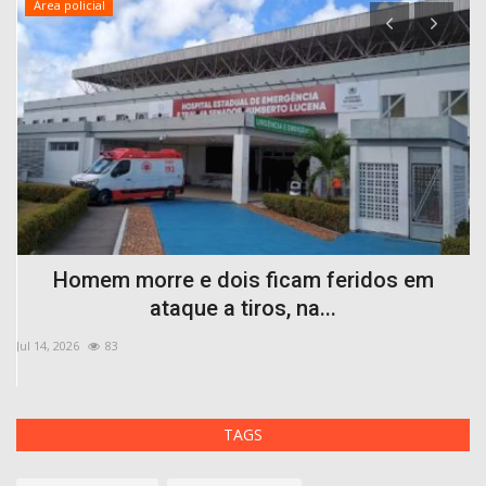
Área policial
Homem morre e dois ficam feridos em
ataque a tiros, na...
Jul 14, 2026
83
Se
TAGS