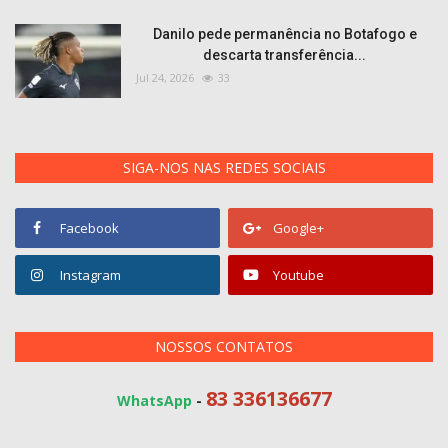
Danilo pede permanência no Botafogo e
descarta transferência...
Jul 24, 2026
33
SIGA-NOS NAS REDES SOCIAIS
Facebook
Google+
Instagram
Youtube
NOSSOS CONTATOS
83 336136677
WhatsApp
-