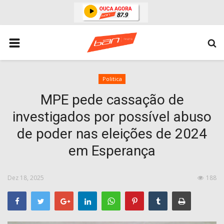
HOME
ESPORTES
ÁREA POLICIAL
Politica
MPE pede cassação de
POLITICA
investigados por possível abuso
ESPERANÇA PB
de poder nas eleições de 2024
PARAIBA
em Esperança
ENTRETENIMENTO
MUNDO
Dez 18, 2025
188
BRASIL
ACIDENTE