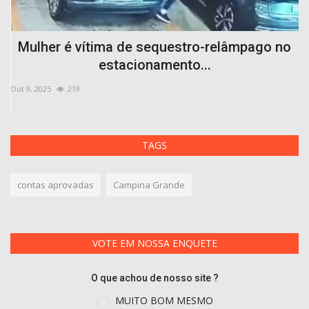
o
Mulher é vítima de sequestro-relâmpago no
estacionamento...
Out 9, 2025
219
Ou
TAGS
contas aprovadas
Campina Grande
VOTE EM NOSSA ENQUETE
O que achou de nosso site ?
MUITO BOM MESMO